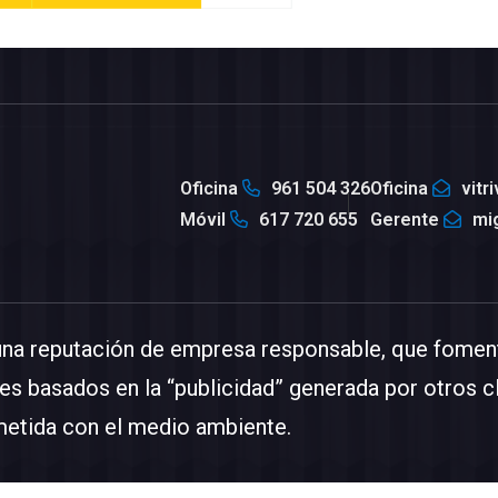
Oficina
961 504 326
Oficina
vitr
Móvil
617 720 655
Gerente
mi
una reputación de empresa responsable, que foment
es basados en la “publicidad” generada por otros c
etida con el medio ambiente.