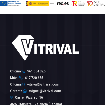
Oficina
961 504 326
Móvil
617 720 655
Oficina
vitrival@vitrival.com
Gerente
miguel@vitrival.com
Carrer Pizarro, 16
46920 Mislata - Valencia (España)