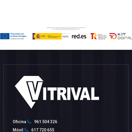
Oficina
961 504 326
Móvil
617 720 655