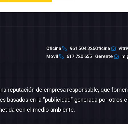
Oficina
961 504 326
Oficina
vitr
Móvil
617 720 655
Gerente
mi
una reputación de empresa responsable, que foment
es basados en la “publicidad” generada por otros c
etida con el medio ambiente.